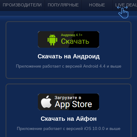
ПРОИЗВОДИТЕЛИ
ПОПУЛЯРНЫЕ
НОВЫЕ
LIVE DEA
Скачать на Андроид
Приложение работает с версией Android 4.4 и выше
Скачать на Айфон
Приложение работает с версией iOS 10.0.0 и выше