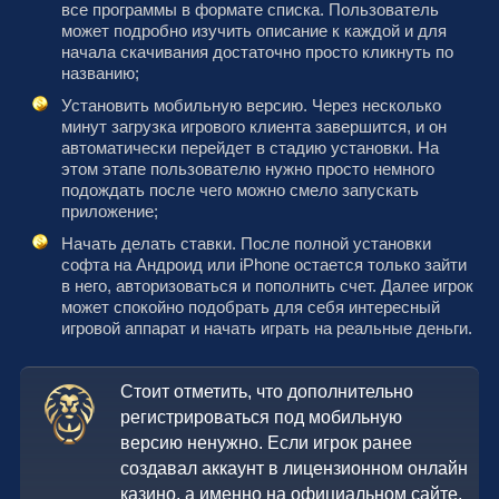
все программы в формате списка. Пользователь
может подробно изучить описание к каждой и для
начала скачивания достаточно просто кликнуть по
названию;
Установить мобильную версию. Через несколько
минут загрузка игрового клиента завершится, и он
автоматически перейдет в стадию установки. На
этом этапе пользователю нужно просто немного
подождать после чего можно смело запускать
приложение;
Начать делать ставки. После полной установки
софта на Андроид или iPhone остается только зайти
в него, авторизоваться и пополнить счет. Далее игрок
может спокойно подобрать для себя интересный
игровой аппарат и начать играть на реальные деньги.
Стоит отметить, что дополнительно
регистрироваться под мобильную
версию ненужно. Если игрок ранее
создавал аккаунт в лицензионном онлайн
казино, а именно на официальном сайте,