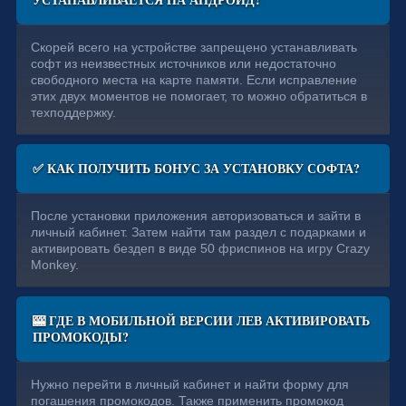
Скорей всего на устройстве запрещено устанавливать
софт из неизвестных источников или недостаточно
свободного места на карте памяти. Если исправление
этих двух моментов не помогает, то можно обратиться в
техподдержку.
✅ КАК ПОЛУЧИТЬ БОНУС ЗА УСТАНОВКУ СОФТА?
После установки приложения авторизоваться и зайти в
личный кабинет. Затем найти там раздел с подарками и
активировать бездеп в виде 50 фриспинов на игру Crazy
Monkey.
🎰 ГДЕ В МОБИЛЬНОЙ ВЕРСИИ ЛЕВ АКТИВИРОВАТЬ
ПРОМОКОДЫ?
Нужно перейти в личный кабинет и найти форму для
погашения промокодов. Также применить промокод